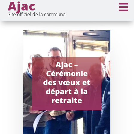
Ajac

Site officiel de la commune
Ajac –
Cérémonie
des vœux et
départ à la
retraite