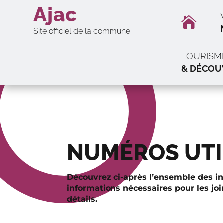
Ajac

Site officiel de la commune
TOURISM
& DÉCOU
NUMÉROS UTI
Découvrez ci-après l’ensemble des int
informations nécessaires pour les joi
détails.