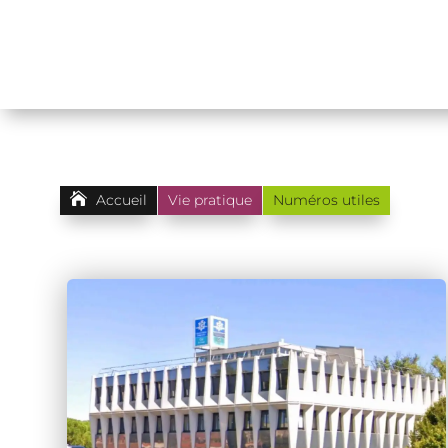

Accueil
Vie pratique
Numéros utiles