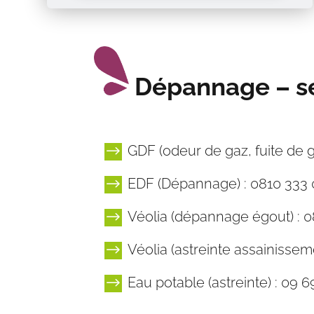
Dépannage – sé
GDF (odeur de gaz, fuite de g
$
EDF (Dépannage) : 0810 333 
$
Véolia (dépannage égout) : 
$
Véolia (astreinte assainisseme
$
Eau potable (astreinte) : 09 6
$