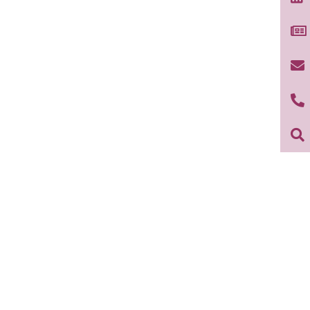



