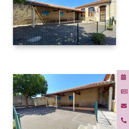



