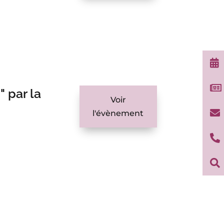


" par la
Voir

l'évènement

