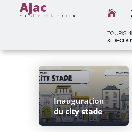
Ajac

Site officiel de la commune
TOURISM
& DÉCOU
Inauguration
du city stade