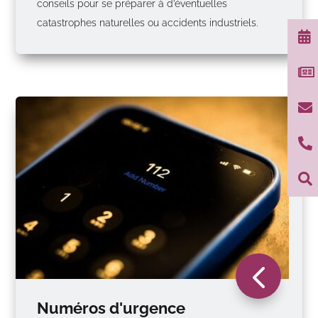
conseils pour se préparer à d’éventuelles
catastrophes naturelles ou accidents industriels.





4
Numéros d'urgence