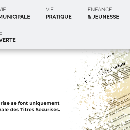
VIE
VIE
ENFANCE
MUNICIPALE
PRATIQUE
& JEUNESSE
E
VERTE
grise se font uniquement
nale des Titres Sécurisés.