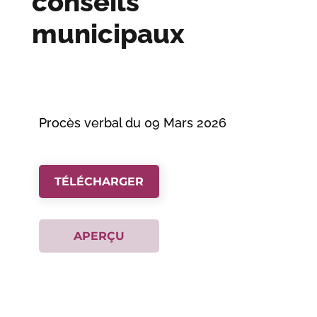
conseils
Le mercredi 25
municipaux
septembre 2024 à 18
heures 30, l'assemblée
s'est réunie sous la
présidence de Gérard
Chaumond.
Procès verbal du 09 Mars 2026
TÉLÉCHARGER
TÉLÉCHARGER
APERÇU
APERÇU