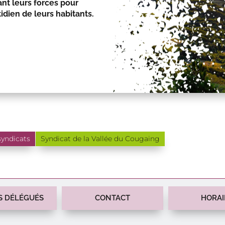
nt leurs forces pour
tidien de leurs habitants.
syndicats
Syndicat de la Vallée du Cougaing
S DÉLÉGUÉS
CONTACT
HORAI