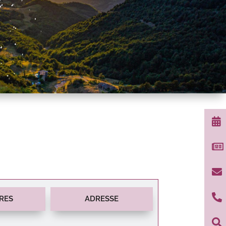




RES
ADRESSE
