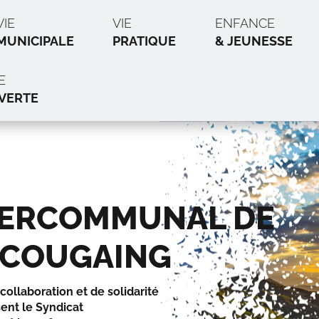
VIE
VIE
ENFANCE
MUNICIPALE
PRATIQUE
& JEUNESSE
E
VERTE
TERCOMMUNAL DE
U COUGAING
collaboration et de solidarité
nt le Syndicat