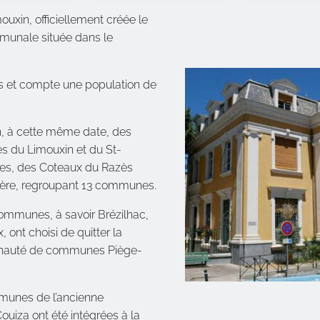
in, officiellement créée le
ommunale située dans le
s et compte une population de
n, à cette même date, des
du Limouxin et du St-
nes, des Coteaux du Razès
ère, regroupant 13 communes.
communes, à savoir Brézilhac,
 ont choisi de quitter la
nauté de communes Piège-
ommunes de l’ancienne
za ont été intégrées à la