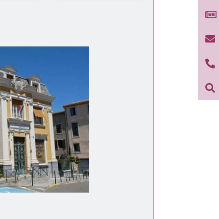



